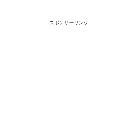
岡八幡宮や大仏、長谷寺といろいろな観
光名所がある人気の観光地です。そんな
鎌倉旅行のお土産としていただくことも
多いですよね。さてそんな...
スポンサーリンク