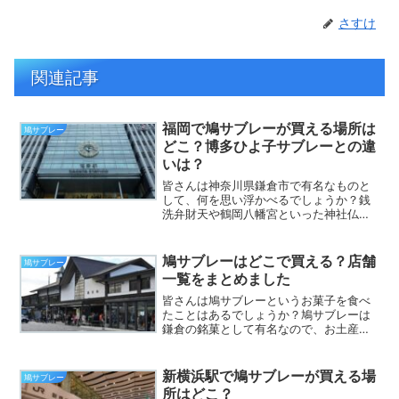
さすけ
関連記事
福岡で鳩サブレーが買える場所は
鳩サブレー
どこ？博多ひよ子サブレーとの違
いは？
皆さんは神奈川県鎌倉市で有名なものと
して、何を思い浮かべるでしょうか？銭
洗弁財天や鶴岡八幡宮といった神社仏閣
はもちろん、お菓子の鳩サブレーを思い
出す方も多いのではないでしょうか？鳩
サブレーは鎌倉を代表する有名なお菓子
鳩サブレーはどこで買える？店舗
鳩サブレー
です。鎌倉旅行に行った方...
一覧をまとめました
皆さんは鳩サブレーというお菓子を食べ
たことはあるでしょうか？鳩サブレーは
鎌倉の銘菓として有名なので、お土産で
いただいたことがある方も多いかもしれ
ません。食感はクッキーやビスケットに
似ていますが、もっとサクサクしてい
新横浜駅で鳩サブレーが買える場
鳩サブレー
て、口に入れるとバターの香...
所はどこ？