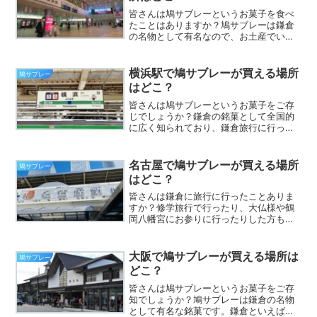
皆さんは鳩サブレーというお菓子を食べ
たことはありますか？鳩サブレーは鎌倉
の名物として有名なので、お土産でいた
だいたことがある方も多いかもしれませ
んね。食感はクッキーやビスケットに似
ていますが、もっとサクサクしていて、
横浜駅で鳩サブレーが買える場所
鳩サブレー
とてもおいしいお菓子です...
はどこ？
皆さんは鳩サブレーというお菓子をご存
じでしょうか？鎌倉の銘菓として全国的
に広く知られており、鎌倉旅行に行った
方からお土産でいただくことも多いお菓
子です。鳩の形をしていて、とてもかわ
いらしいですよね。さてそんな鳩サブレ
名古屋で鳩サブレーが買える場所
鳩サブレー
ーですが、いざ食べたい！...
はどこ？
皆さんは鎌倉に旅行に行ったことありま
すか？修学旅行で行ったり、大仏様や鶴
岡八幡宮にお参りに行ったりした方も多
いのではないでしょうか？さて、鎌倉土
産の定番と言えば、やっぱり豊島屋さん
の鳩サブレーですね！鳩サブレーは鎌倉
大阪で鳩サブレーが買える場所は
鳩サブレー
を代表する有名なお菓子で...
どこ？
皆さんは鳩サブレーというお菓子をご存
知でしょうか？鳩サブレーは鎌倉の名物
として有名な銘菓です。鎌倉といえば鶴