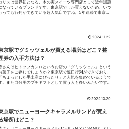
コリスは世界初となる、木の実スイーツ専門店として近年話題
になっているブランドです。東京駅でしか買えないため、いつ
行っても行列ができている超人気店ですね。5年連続で東京駅
グランスタの売上...
2024.11.22
東京駅でグミッツェルが買える場所はどこ？整
理券の入手方法は？
皆さんはヒトツブカンロというお店の「グミッツェル」という
お菓子をご存じでしょうか？東京駅で連日行列ができており、
「ちょっとした手土産にぴったり」と人気を集めているようで
す。また自分用のプチギフトとして買う人も多いみたいです
ね。さてそんなヒト...
2024.10.20
東京駅でニューヨークキャラメルサンドが買え
る場所はどこ？
皆さんはニューヨークキャラメルサンド（N.Y.C.SAND）とい