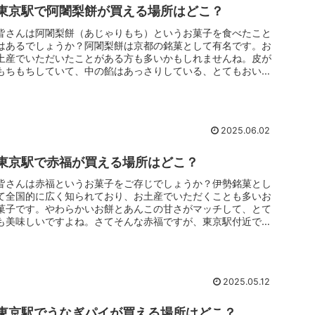
東京駅で阿闍梨餅が買える場所はどこ？
皆さんは阿闍梨餅（あじゃりもち）というお菓子を食べたこと
はあるでしょうか？阿闍梨餅は京都の銘菓として有名です。お
土産でいただいたことがある方も多いかもしれませんね。皮が
もちもちしていて、中の餡はあっさりしている、とてもおいし
いお菓子です。さ...
2025.06.02
東京駅で赤福が買える場所はどこ？
皆さんは赤福というお菓子をご存じでしょうか？伊勢銘菓とし
て全国的に広く知られており、お土産でいただくことも多いお
菓子です。やわらかいお餅とあんこの甘さがマッチして、とて
も美味しいですよね。さてそんな赤福ですが、東京駅付近で買
える場所はあるの...
2025.05.12
東京駅でうなぎパイが買える場所はどこ？