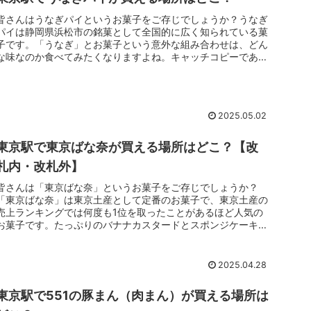
皆さんはうなぎパイというお菓子をご存じでしょうか？うなぎ
パイは静岡県浜松市の銘菓として全国的に広く知られている菓
子です。「うなぎ」とお菓子という意外な組み合わせは、どん
な味なのか食べてみたくなりますよね。キャッチコピーである
「夜のお菓子」も...
2025.05.02
東京駅で東京ばな奈が買える場所はどこ？【改
札内・改札外】
皆さんは「東京ばな奈」というお菓子をご存じでしょうか？
「東京ばな奈」は東京土産として定番のお菓子で、東京土産の
売上ランキングでは何度も1位を取ったことがあるほど人気の
お菓子です。たっぷりのバナナカスタードとスポンジケーキの
味わいがとても美味...
2025.04.28
東京駅で551の豚まん（肉まん）が買える場所は