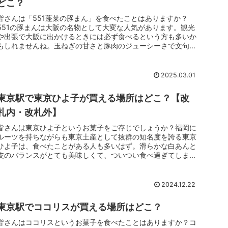
どこ？
皆さんは「551蓬莱の豚まん」を食べたことはありますか？
551の豚まんは大阪の名物として大変な人気があります。観光
や出張で大阪に出かけるときには必ず食べるという方も多いか
もしれませんね。玉ねぎの甘さと豚肉のジューシーさで文句な
しのおいしい豚...
2025.03.01
東京駅で東京ひよ子が買える場所はどこ？【改
札内・改札外】
皆さんは東京ひよ子というお菓子をご存じでしょうか？福岡に
ルーツを持ちながらも東京土産として抜群の知名度を誇る東京
ひよ子は、食べたことがある人も多いはず。滑らかな白あんと
皮のバランスがとても美味しくて、ついつい食べ過ぎてしまい
ますよね。さて、...
2024.12.22
東京駅でココリスが買える場所はどこ？
皆さんはココリスというお菓子を食べたことはありますか？コ