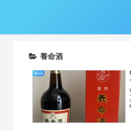
養命酒
養命酒