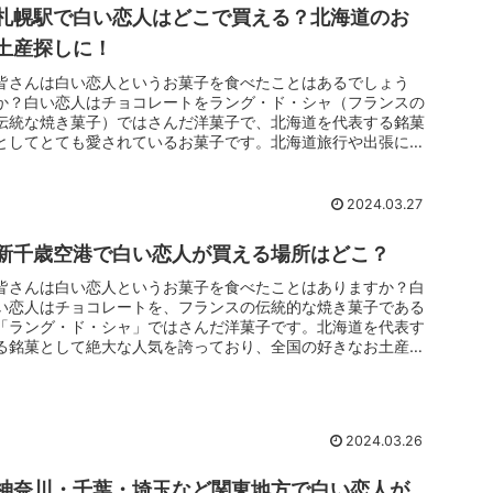
札幌駅で白い恋人はどこで買える？北海道のお
土産探しに！
皆さんは白い恋人というお菓子を食べたことはあるでしょう
か？白い恋人はチョコレートをラング・ド・シャ（フランスの
伝統な焼き菓子）ではさんだ洋菓子で、北海道を代表する銘菓
としてとても愛されているお菓子です。北海道旅行や出張に行
った方のお土産とし...
2024.03.27
新千歳空港で白い恋人が買える場所はどこ？
皆さんは白い恋人というお菓子を食べたことはありますか？白
い恋人はチョコレートを、フランスの伝統的な焼き菓子である
「ラング・ド・シャ」ではさんだ洋菓子です。北海道を代表す
る銘菓として絶大な人気を誇っており、全国の好きなお土産ラ
ンキングではいつ...
2024.03.26
神奈川・千葉・埼玉など関東地方で白い恋人が