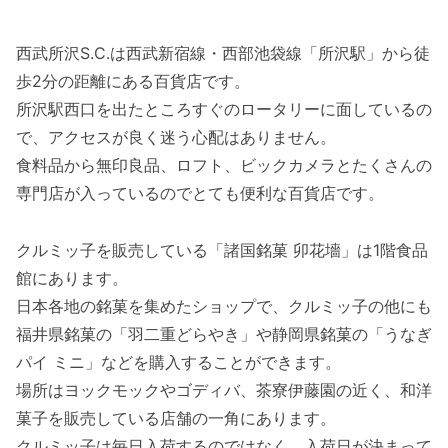
西武所沢S.C.は西武新宿線・西部池袋線「所沢駅」から徒
歩2分の距離にある百貨店です。
所沢駅西口を出たところすぐのロータリーに面しているの
で、アクセスが良く迷う心配はありません。
食料品から無印良品、ロフト、ビックカメラとたくさんの
専門店が入っているのでとても便利な百貨店です。
クルミッ子を販売している「諸国銘菓 卯花墻」は1階食品
館にあります。
日本各地の銘菓を集めたショップで、クルミッ子の他にも
福井県銘菓の「羽二重どらやき」や静岡県銘菓の「うなぎ
パイ ミニ」などを購入することができます。
場所はヨックモックやゴディバ、茶寮伊藤園の近く、和洋
菓子を販売している店舗の一角にあります。
クルミッ子は毎日入荷するのではなく、入荷日が決まって