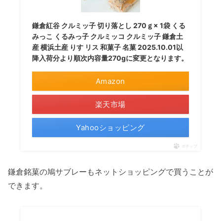
鎌倉紅谷 クルミッ子 切り落とし 270ｇ× 1袋 くる
みっこ くるみっ子 クルミッコ クルミッ子 鎌倉土
産 横浜土産 りす リス 和菓子 名菓 2025.10.01以
降入荷分より順次内容量270gに変更となります。
Amazon
楽天市場
Yahooショッピング
ポチップ
鎌倉銘菓の鳩サブレーもネットショッピングで買うことが
できます。