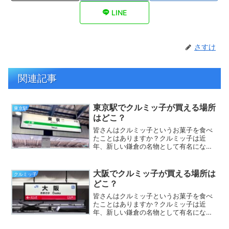
LINE
さすけ
関連記事
東京駅でクルミッ子が買える場所
東京駅
はどこ？
皆さんはクルミッ子というお菓子を食べ
たことはありますか？クルミッ子は近
年、新しい鎌倉の名物として有名になっ
てきたお菓子です。テレビで取り上げら
れている機会も増えているので、名前を
聞いたことがある方も多いかもしれませ
大阪でクルミッ子が買える場所は
クルミッ子
ん。さて、そんなクルミッ子...
どこ？
皆さんはクルミッ子というお菓子を食べ
たことはありますか？クルミッ子は近
年、新しい鎌倉の名物として有名になっ
てきたお菓子です。テレビで取り上げら
れる機会も増えているので、名前を聞い