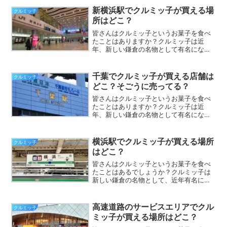
たことがある方も多いかもしれません。
新横浜駅でクルミッ子が買える場
クルミッ子
さて、そんなクルミッ子です...
所はどこ？
皆さんはクルミッ子というお菓子を食べ
たことはありますか？クルミッ子は近
年、新しい鎌倉の名物として有名になっ
てきたお菓子です。テレビで取り上げら
れている機会も増えているので、名前を
聞いたことがある方も多いかもしれませ
千葉でクルミッ子が買える店舗は
クルミッ子
ん。さて、そんなクルミッ子...
どこ？そごうに売ってる？
皆さんはクルミッ子というお菓子を食べ
たことはありますか？クルミッ子は近
年、新しい鎌倉の名物として有名になっ
てきたお菓子です。テレビで取り上げら
れている機会も増えているので、名前を
聞いたことがある方も多いかもしれませ
横浜駅でクルミッ子が買える場所
クルミッ子
ん。さて、そんなクルミッ子...
はどこ？
皆さんはクルミッ子というお菓子を食べ
たことはあるでしょうか？クルミッ子は
新しい鎌倉の名物として、近年有名にな
ってきた銘菓です。テレビで取り上げら
れることも多いので、ご存じの方も多い
かもしれませんね。さて、そんなクルミ
高速道路のサービスエリアでクル
クルミッ子
ッ子ですが、いざ食べたい...
ミッ子が買える場所はどこ？