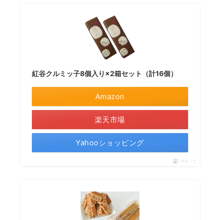
紅谷クルミッ子8個入り×2箱セット（計16個）
Amazon
楽天市場
Yahooショッピング
ポチップ