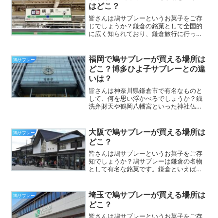
来たときは絶対に手に入れ...
はどこ？
皆さんは鳩サブレーというお菓子をご存
じでしょうか？鎌倉の銘菓として全国的
に広く知られており、鎌倉旅行に行った
方からお土産でいただくことも多いお菓
子です。鳩の形をしていて、とてもかわ
いらしいですよね。さてそんな鳩サブレ
福岡で鳩サブレーが買える場所は
鳩サブレー
ーですが、いざ食べたい！...
どこ？博多ひよ子サブレーとの違
いは？
皆さんは神奈川県鎌倉市で有名なものと
して、何を思い浮かべるでしょうか？銭
洗弁財天や鶴岡八幡宮といった神社仏閣
はもちろん、お菓子の鳩サブレーを思い
出す方も多いのではないでしょうか？鳩
サブレーは鎌倉を代表する有名なお菓子
大阪で鳩サブレーが買える場所は
鳩サブレー
です。鎌倉旅行に行った方...
どこ？
皆さんは鳩サブレーというお菓子をご存
知でしょうか？鳩サブレーは鎌倉の名物
として有名な銘菓です。鎌倉といえば鶴
岡八幡宮や大仏、長谷寺といろいろな観
光名所がある人気の観光地です。そんな
鎌倉旅行のお土産としていただくことも
埼玉で鳩サブレーが買える場所は
鳩サブレー
多いですよね。さてそんな...
どこ？
皆さんは鳩サブレーというお菓子をご存