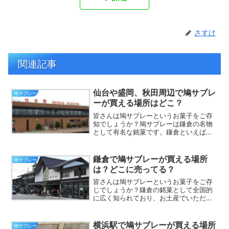
さすけ
関連記事
仙台や盛岡、秋田周辺で鳩サブレ
鳩サブレー
ーが買える場所はどこ？
皆さんは鳩サブレーというお菓子をご存
知でしょうか？鳩サブレーは鎌倉の名物
として有名な銘菓です。鎌倉といえば鶴
岡八幡宮や大仏、長谷寺といろいろな観
光名所がある人気の観光地です。そんな
鎌倉旅行のお土産としていただくことも
鎌倉で鳩サブレーが買える場所
鳩サブレー
多いですよね。さてそんな...
は？どこに売ってる？
皆さんは鳩サブレーというお菓子をご存
じでしょうか？鎌倉の銘菓として全国的
に広く知られており、お土産でいただく
ことも多いお菓子です。鳩の形をしてい
て、とてもかわいらしいですよね。さて
そんな鳩サブレーですが、鎌倉に旅行に
横浜駅で鳩サブレーが買える場所
鳩サブレー