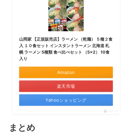
山岡家 【正規販売店】ラーメン （乾麺） ５種２食
入 １０食セット インスタントラーメン 北海道 札
幌 ラーメン 5種類 食べ比べセット （5×2） 10食
入り
Amazon
楽天市場
Yahooショッピング
ポチップ
まとめ