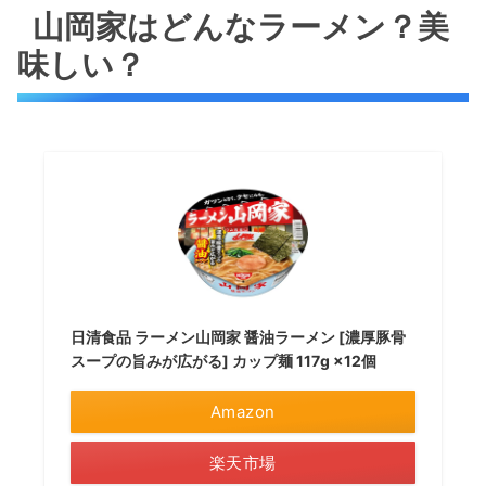
山岡家はどんなラーメン？美
味しい？
日清食品 ラーメン山岡家 醤油ラーメン [濃厚豚骨
スープの旨みが広がる] カップ麺 117g ×12個
Amazon
楽天市場