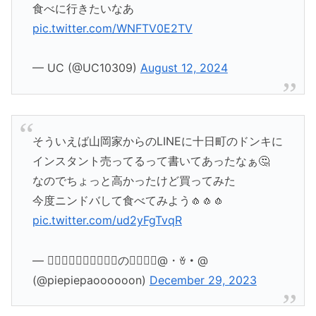
食べに行きたいなあ
pic.twitter.com/WNFTV0E2TV
— UC (@UC10309)
August 12, 2024
そういえば山岡家からのLINEに十日町のドンキに
インスタント売ってるって書いてあったなぁ🤔
なのでちょっと高かったけど買ってみた
今度ニンドバして食べてみよう🧄🧄🧄
pic.twitter.com/ud2yFgTvqR
— お⃣ひ⃣つ⃣じ⃣座⃣の八⃝木⃝@・ꈊ・@
(@piepiepaoooooon)
December 29, 2023