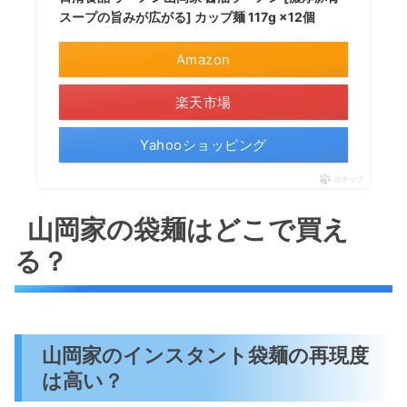
スープの旨みが広がる] カップ麺 117g ×12個
Amazon
楽天市場
Yahooショッピング
ポチップ
山岡家の袋麺はどこで買え
る？
山岡家のインスタント袋麺の再現度
は高い？