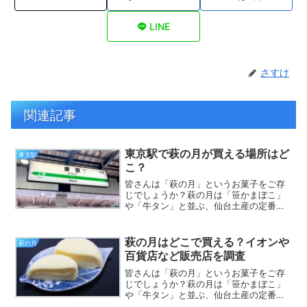
LINE
さすけ
関連記事
東京駅で萩の月が買える場所はど
東京駅
こ？
皆さんは「萩の月」というお菓子をご存
じでしょうか？萩の月は「笹かまぼこ」
や「牛タン」と並ぶ、仙台土産の定番と
なっているお菓子です。仙台旅行に行っ
た方のお土産でいただくことも多いです
よね。さてそんな萩の月ですが、いざ食
萩の月はどこで買える？イオンや
萩の月
べたい！となったとき、買...
百貨店など販売店を調査
皆さんは「萩の月」というお菓子をご存
じでしょうか？萩の月は「笹かまぼこ」
や「牛タン」と並ぶ、仙台土産の定番と
なっているお菓子です。仙台旅行に行っ