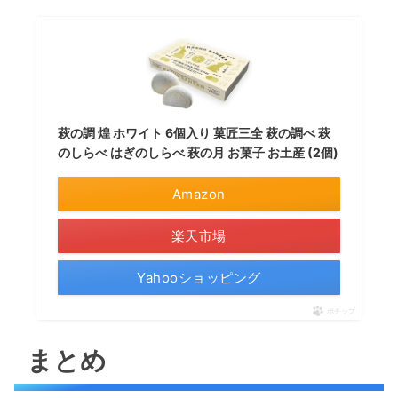
萩の調 煌 ホワイト 6個入り 菓匠三全 萩の調べ 萩
のしらべ はぎのしらべ 萩の月 お菓子 お土産 (2個)
Amazon
楽天市場
Yahooショッピング
ポチップ
まとめ