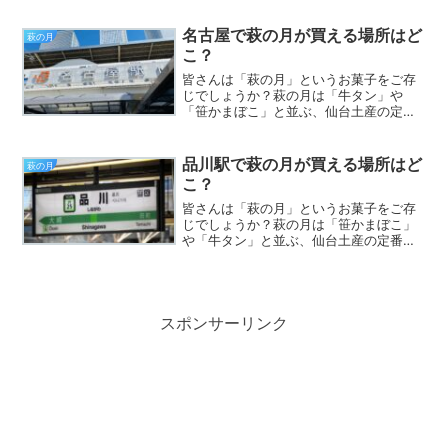
た方のお土産でいただくことも多いです
よね。さてそんな萩の月ですが、いざ食
名古屋で萩の月が買える場所はど
萩の月
べたい！となったとき、買...
こ？
皆さんは「萩の月」というお菓子をご存
じでしょうか？萩の月は「牛タン」や
「笹かまぼこ」と並ぶ、仙台土産の定番
となっているお菓子です。ふんわりとし
たカステラ生地でカスタードクリームを
包んであり、とてもやさしい味わいが印
品川駅で萩の月が買える場所はど
萩の月
象に残ります。仙台旅行に行...
こ？
皆さんは「萩の月」というお菓子をご存
じでしょうか？萩の月は「笹かまぼこ」
や「牛タン」と並ぶ、仙台土産の定番と
なっているお菓子です。ふんわりとした
カステラ生地でカスタードクリームを包
んであり、とてもやさしい味わいが印象
に残ります。仙台旅行に行...
スポンサーリンク